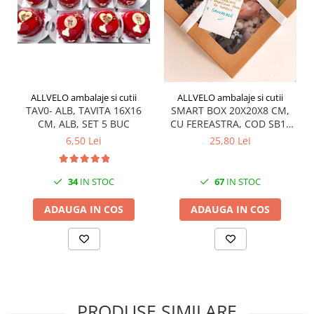
ALLVELO ambalaje si cutii
ALLVELO ambalaje si cutii
TAV0- ALB, TAVITA 16X16
SMART BOX 20X20X8 CM,
CM, ALB, SET 5 BUC
CU FEREASTRA, COD SB1F
NATUR, SET 5 BUC
6,50 Lei
25,80 Lei
34
IN STOC
67
IN STOC
ADAUGA IN COS
ADAUGA IN COS
PRODUSE SIMILARE