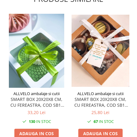
ALLVELO ambalaje si cutii
ALLVELO ambalaje si cutii
SMART BOX 20X20X8 CM,
SMART BOX 20X20X8 CM,
CU FEREASTRA, COD SB1F
CU FEREASTRA, COD SB1F
ALB, SET 5 BUC
NATUR, SET 5 BUC
33,20 Lei
25,80 Lei
130
IN STOC
67
IN STOC
ADAUGA IN COS
ADAUGA IN COS