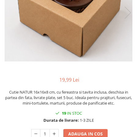
CUTII DE TORT CU FEREASTRA
CUTII DE TORT FARA FEREASTRA
CUTII DESCHISE CU FEREASTRA
CUTII DESCHISE FARA FEREASTRA
CUTII FARA FEREASTRA PENTRU
MINI-PRAJITURI
CUTII JOASE PENTRU TURTA-
DULCE/FURSECURI
CUTII PENTRU BRIOSE
19,99 Lei
CUTII PENTRU COZONACI SI
RULADE
Cutie NATUR 16x16x8 cm, cu fereastra si tavita inclusa, deschisa in
partea din fata, livrate plate, set 5 buc. Ideala pentru prajituri, fusecuri,
CUTII PENTRU MACARONS SI
mini-tortulete, marturii, produse de panificatie etc.
PRALINE
19
IN STOC
CUTII CU SERTAR PENTRU PRALINE
Durata de livrare:
1-3 ZILE
CUTII CU SERTAR SI INSERT PENTRU
4 PRALINE
ADAUGA IN COS
CUTII MEDII SI MARI PENTRU 10-40