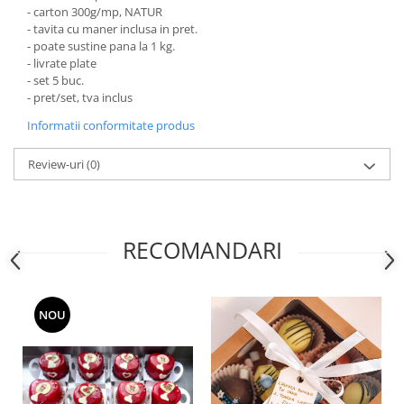
DRAJEURI
- carton 300g/mp, NATUR
CUTII TIP CUB PENTRU MARTURII
- tavita cu maner inclusa in pret.
- poate sustine pana la 1 kg.
CUTII PENTRU OUA/FIGURINE DE
- livrate plate
CIOCOLATA
- set 5 buc.
CUTII TABLETE PENTRU CIOCOLATA
- pret/set, tva inclus
PAHARE DIN CARTON
Informatii conformitate produs
PUNGI DIN CARTON PENTRU
Review-uri
(0)
CADOU
SMART-BOX: CUTII INALTE PENTRU
PRAJITURI, CU TAVITA INCLUSA
RECOMANDARI
CUTII INALTE CU FEREASTRA
PENTRU PRAJITURI
CUTII INALTE FARA FEREASTRA
PENTRU MINIPRAJITURI
NOU
SUPORTURI PENTRU PRAJITURI
TAVITE CARTON
TAVITE PENTRU PRAJITURI SI
TORTURI