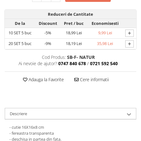
MACARONS
CUTII MICI CU PANGLICA SI SERTAR
Reduceri de Cantitate
PENTRU MACARONS
De la
Discount
Pret
/ buc
Economisesti
CUTII MICI PENTRU 2-10
+
10
SET 5 buc
-5%
18,99 Lei
9,99 Lei
MACARONS
CUTII PENTRU 5-6 MACARONS CU
+
20
SET 5 buc
-9%
18,19 Lei
35,98 Lei
FEREASTRA DANTELATA
CUTII PENTRU PRALINE CU FUNDITA
Cod Produs:
SB-F- NATUR
Ai nevoie de ajutor?
0747 840 678
/
0721 592 540
CUTII PRALINE CU SEPARATOR
CUTII PENTRU MARTURII
Adauga la Favorite
Cere informatii
CUTII CU FEREASTRA PENTRU
MARTURII
CUTII CU MANER
CUTII CU PANGLICA
CUTII FARA FEREASTRA PENTRU
Descriere
MARTURII
- cutie 16X16x8 cm
CUTII FUND + CAPAC
- fereastra transparenta
CUTII PENTRU BOMBOANE,
- deschisa in partea din fata.