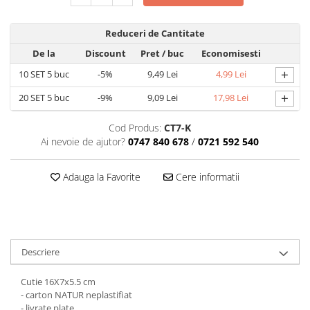
MACARONS
CUTII MICI CU PANGLICA SI SERTAR
Reduceri de Cantitate
PENTRU MACARONS
De la
Discount
Pret
/ buc
Economisesti
CUTII MICI PENTRU 2-10
+
10
SET 5 buc
-5%
9,49 Lei
4,99 Lei
MACARONS
CUTII PENTRU 5-6 MACARONS CU
+
20
SET 5 buc
-9%
9,09 Lei
17,98 Lei
FEREASTRA DANTELATA
CUTII PENTRU PRALINE CU FUNDITA
Cod Produs:
CT7-K
Ai nevoie de ajutor?
0747 840 678
/
0721 592 540
CUTII PRALINE CU SEPARATOR
CUTII PENTRU MARTURII
Adauga la Favorite
Cere informatii
CUTII CU FEREASTRA PENTRU
MARTURII
CUTII CU MANER
CUTII CU PANGLICA
CUTII FARA FEREASTRA PENTRU
Descriere
MARTURII
CUTII FUND + CAPAC
Cutie 16X7x5.5 cm
- carton NATUR neplastifiat
CUTII PENTRU BOMBOANE,
- livrate plate