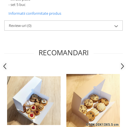
DRAJEURI
- set 5 buc
CUTII TIP CUB PENTRU MARTURII
Informatii conformitate produs
CUTII PENTRU OUA/FIGURINE DE
CIOCOLATA
Review-uri
(0)
CUTII TABLETE PENTRU CIOCOLATA
PAHARE DIN CARTON
PUNGI DIN CARTON PENTRU
RECOMANDARI
CADOU
SMART-BOX: CUTII INALTE PENTRU
PRAJITURI, CU TAVITA INCLUSA
CUTII INALTE CU FEREASTRA
PENTRU PRAJITURI
CUTII INALTE FARA FEREASTRA
PENTRU MINIPRAJITURI
SUPORTURI PENTRU PRAJITURI
TAVITE CARTON
TAVITE PENTRU PRAJITURI SI
TORTURI