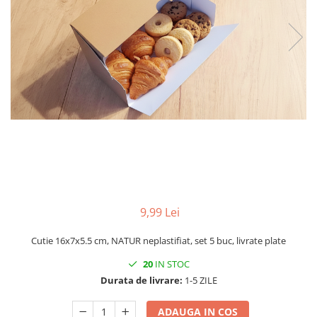
CUTII DE TORT CU FEREASTRA
CUTII DE TORT FARA FEREASTRA
CUTII DESCHISE CU FEREASTRA
CUTII DESCHISE FARA FEREASTRA
CUTII FARA FEREASTRA PENTRU
MINI-PRAJITURI
CUTII JOASE PENTRU TURTA-
DULCE/FURSECURI
CUTII PENTRU BRIOSE
CUTII PENTRU COZONACI SI
RULADE
9,99 Lei
CUTII PENTRU MACARONS SI
Cutie 16x7x5.5 cm, NATUR neplastifiat, set 5 buc, livrate plate
PRALINE
CUTII CU SERTAR PENTRU PRALINE
20
IN STOC
Durata de livrare:
1-5 ZILE
CUTII CU SERTAR SI INSERT PENTRU
4 PRALINE
ADAUGA IN COS
CUTII MEDII SI MARI PENTRU 10-40