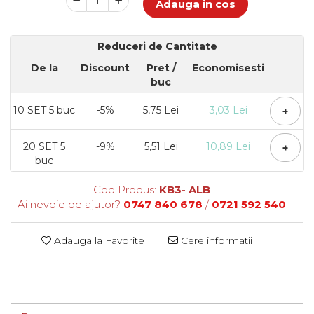
Adauga in cos
4 PRALINE
CUTII MEDII SI MARI PENTRU 10-40
MACARONS
Reduceri de Cantitate
CUTII MICI CU PANGLICA SI SERTAR
PENTRU MACARONS
De la
Discount
Pret
/
Economisesti
buc
CUTII MICI PENTRU 2-10 MACARONS
CUTII PENTRU 5-6 MACARONS CU
10
SET 5 buc
-5%
5,75 Lei
3,03 Lei
+
FEREASTRA DANTELATA
CUTII PENTRU PRALINE CU FUNDITA
20
SET 5
-9%
5,51 Lei
10,89 Lei
CUTII PRALINE CU SEPARATOR
+
buc
CUTII PENTRU MARTURII
CUTII CU FEREASTRA PENTRU
Cod Produs:
KB3- ALB
MARTURII
Ai nevoie de ajutor?
0747 840 678
/
0721 592 540
CUTII CU MANER
CUTII CU PANGLICA
Adauga la Favorite
Cere informatii
CUTII FARA FEREASTRA PENTRU
MARTURII
CUTII FUND + CAPAC
CUTII PENTRU BOMBOANE,
DRAJEURI