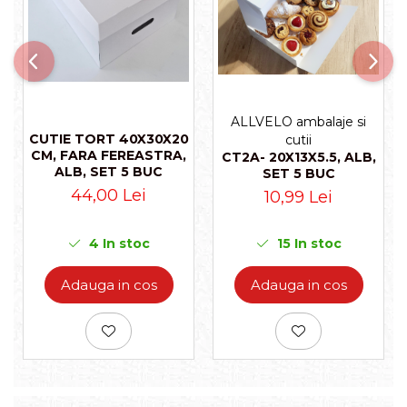
ALLVELO ambalaje si
CUTIE TORT 40X30X20
cutii
CM, FARA FEREASTRA,
CT2A- 20X13X5.5, ALB,
ALB, SET 5 BUC
SET 5 BUC
44,00 Lei
10,99 Lei
4
In stoc
15
In stoc
Adauga in cos
Adauga in cos