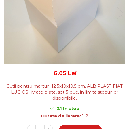
CUTII DE TORT SMART-CAKE
BOX
CUTII DE TORT CU FEREASTRA
CUTII DE TORT FARA FEREASTRA
CUTII DESCHISE CU FEREASTRA
CUTII DESCHISE FARA
FEREASTRA
CUTII FARA FEREASTRA PENTRU
MINI-PRAJITURI
CUTII JOASE PENTRU TURTA-
6,05 Lei
DULCE/FURSECURI
CUTII PENTRU BRIOSE
Cutii pentru marturii 12.5x10x10.5 cm, ALB PLASTIFIAT
CUTII PENTRU COZONACI SI
LUCIOS, livrate plate, set 5 buc, in limita stocurilor
RULADE
disponibile.
CUTII PENTRU MACARONS SI
21
In stoc
PRALINE
Durata de livrare:
1-2
CUTII CU SERTAR PENTRU PRALINE
CUTII CU SERTAR SI INSERT PENTRU