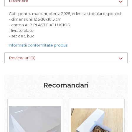
Descriere
CUTII TIP CUB PENTRU MARTURII
CUTII PENTRU OUA/FIGURINE DE
Cutii pentru marturii, oferta 2025, in limita stocului disponibil
CIOCOLATA
- dimensiuni: 12.5x10x10.5 cm
- carton ALB PLASTIFIAT LUCIOS
CUTII TABLETE PENTRU
- livrate plate
CIOCOLATA
- set de 5 buc
PAHARE DIN CARTON
Informatii conformitate produs
PUNGI DIN CARTON PENTRU
CADOU
Review-uri
(0)
SMART-BOX: CUTII INALTE
PENTRU PRAJITURI, CU TAVITA
INCLUSA
CUTII INALTE CU FEREASTRA PENTRU
Recomandari
PRAJITURI
CUTII INALTE FARA FEREASTRA
PENTRU MINIPRAJITURI
SUPORTURI PENTRU PRAJITURI
TAVITE CARTON
TAVITE PENTRU PRAJITURI SI
TORTURI