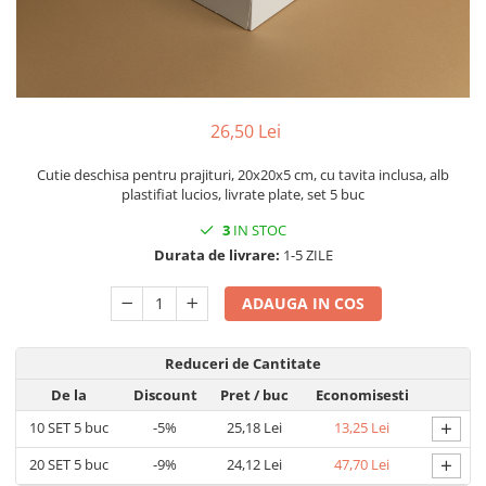
CUTII DE TORT CU FEREASTRA
CUTII DE TORT FARA FEREASTRA
CUTII DESCHISE CU FEREASTRA
CUTII DESCHISE FARA FEREASTRA
26,50 Lei
CUTII FARA FEREASTRA PENTRU
MINI-PRAJITURI
Cutie deschisa pentru prajituri, 20x20x5 cm, cu tavita inclusa, alb
plastifiat lucios, livrate plate, set 5 buc
CUTII JOASE PENTRU TURTA-
DULCE/FURSECURI
3
IN STOC
Durata de livrare:
1-5 ZILE
CUTII PENTRU BRIOSE
CUTII PENTRU COZONACI SI
ADAUGA IN COS
RULADE
CUTII PENTRU MACARONS SI
Reduceri de Cantitate
PRALINE
De la
Discount
Pret
/ buc
Economisesti
CUTII CU SERTAR PENTRU PRALINE
+
10
SET 5 buc
-5%
25,18 Lei
13,25 Lei
CUTII CU SERTAR SI INSERT PENTRU
4 PRALINE
+
20
SET 5 buc
-9%
24,12 Lei
47,70 Lei
CUTII MEDII SI MARI PENTRU 10-40