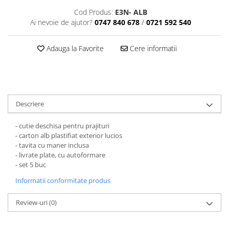
MACARONS
Cod Produs:
E3N- ALB
CUTII MICI CU PANGLICA SI SERTAR
Ai nevoie de ajutor?
0747 840 678
/
0721 592 540
PENTRU MACARONS
CUTII MICI PENTRU 2-10
Adauga la Favorite
Cere informatii
MACARONS
CUTII PENTRU 5-6 MACARONS CU
FEREASTRA DANTELATA
CUTII PENTRU PRALINE CU FUNDITA
Descriere
CUTII PRALINE CU SEPARATOR
CUTII PENTRU MARTURII
- cutie deschisa pentru prajituri
CUTII CU FEREASTRA PENTRU
- carton alb plastifiat exterior lucios
MARTURII
- tavita cu maner inclusa
- livrate plate, cu autoformare
CUTII CU MANER
- set 5 buc
CUTII CU PANGLICA
Informatii conformitate produs
CUTII FARA FEREASTRA PENTRU
MARTURII
Review-uri
(0)
CUTII FUND + CAPAC
CUTII PENTRU BOMBOANE,