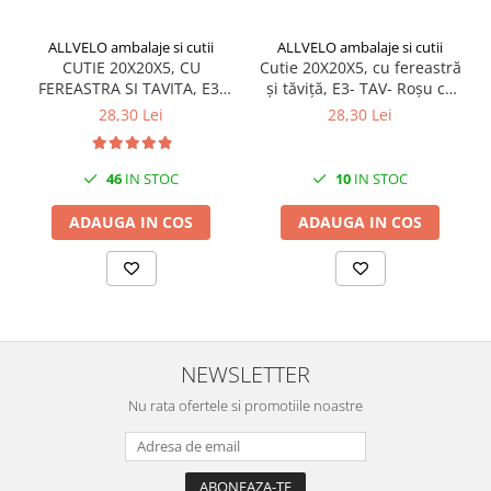
ALLVELO ambalaje si cutii
ALLVELO ambalaje si cutii
CUTIE 20X20X5, CU
Cutie 20X20X5, cu fereastră
FEREASTRA SI TAVITA, E3-
și tăviță, E3- TAV- Roșu cu
TAV- ALB, SET 5 BUC
Puncte, Set 5 Buc
28,30 Lei
28,30 Lei
46
IN STOC
10
IN STOC
ADAUGA IN COS
ADAUGA IN COS
NEWSLETTER
Nu rata ofertele si promotiile noastre