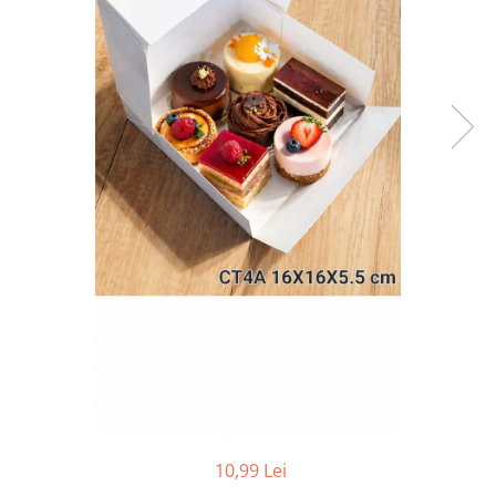
CUTII DE TORT CU FEREASTRA
CUTII DE TORT FARA FEREASTRA
CUTII DESCHISE CU FEREASTRA
CUTII DESCHISE FARA FEREASTRA
CUTII FARA FEREASTRA PENTRU
MINI-PRAJITURI
CUTII JOASE PENTRU TURTA-
DULCE/FURSECURI
CUTII PENTRU BRIOSE
CUTII PENTRU COZONACI SI
RULADE
CUTII PENTRU MACARONS SI
PRALINE
CUTII CU SERTAR PENTRU PRALINE
CUTII CU SERTAR SI INSERT PENTRU
4 PRALINE
10,99 Lei
CUTII MEDII SI MARI PENTRU 10-40