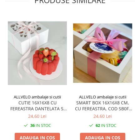
ALLVELO ambalaje si cutii
ALLVELO ambalaje si cutii
CUTIE 16X16X8 CU
SMART BOX 16X16X8 CM,
FEREASTRA DANTELATA SI
CU FEREASTRA, COD SB0F-
TAVITA, SB0DT- ALB, SET 5
ALB, SET 5 BUC
24,60 Lei
24,60 Lei
BUC
36
IN STOC
62
IN STOC
ADAUGA IN COS
ADAUGA IN COS