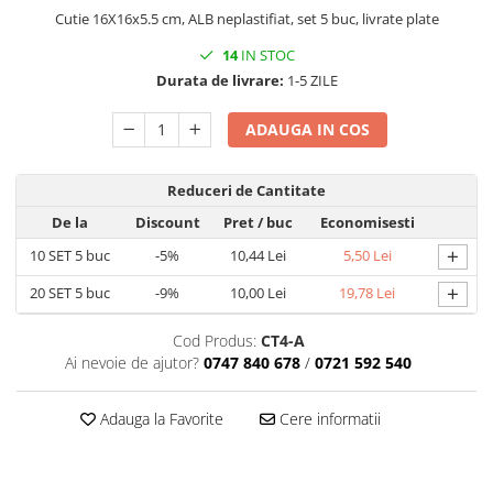
MACARONS
Cutie 16X16x5.5 cm, ALB neplastifiat, set 5 buc, livrate plate
CUTII MICI CU PANGLICA SI SERTAR
14
IN STOC
PENTRU MACARONS
Durata de livrare:
1-5 ZILE
CUTII MICI PENTRU 2-10
MACARONS
ADAUGA IN COS
CUTII PENTRU 5-6 MACARONS CU
FEREASTRA DANTELATA
Reduceri de Cantitate
CUTII PENTRU PRALINE CU FUNDITA
De la
Discount
Pret
/ buc
Economisesti
CUTII PRALINE CU SEPARATOR
+
CUTII PENTRU MARTURII
10
SET 5 buc
-5%
10,44 Lei
5,50 Lei
CUTII CU FEREASTRA PENTRU
+
20
SET 5 buc
-9%
10,00 Lei
19,78 Lei
MARTURII
CUTII CU MANER
Cod Produs:
CT4-A
Ai nevoie de ajutor?
0747 840 678
/
0721 592 540
CUTII CU PANGLICA
CUTII FARA FEREASTRA PENTRU
Adauga la Favorite
Cere informatii
MARTURII
CUTII FUND + CAPAC
CUTII PENTRU BOMBOANE,