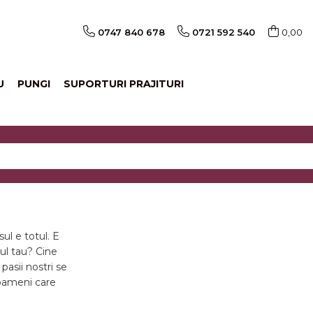
0747 840 678
0721 592 540
0,00
U
PUNGI
SUPORTURI PRAJITURI
ul e totul. E
ul tau? Cine
pasii nostri se
 oameni care