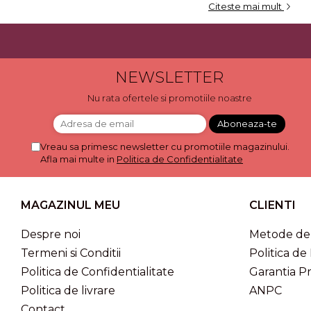
CUTII DE TORT SMART-CAKE
Citeste mai mult
BOX
CUTII DE TORT CU FEREASTRA
CUTII DE TORT FARA FEREASTRA
CUTII DESCHISE CU FEREASTRA
NEWSLETTER
CUTII DESCHISE FARA
Nu rata ofertele si promotiile noastre
FEREASTRA
CUTII FARA FEREASTRA PENTRU
MINI-PRAJITURI
Vreau sa primesc newsletter cu promotiile magazinului.
Afla mai multe in
Politica de Confidentialitate
CUTII JOASE PENTRU TURTA-
DULCE/FURSECURI
CUTII PENTRU BRIOSE
MAGAZINUL MEU
CLIENTI
CUTII PENTRU COZONACI SI
RULADE
Despre noi
Metode de 
Termeni si Conditii
Politica de
CUTII PENTRU MACARONS SI
PRALINE
Politica de Confidentialitate
Garantia P
CUTII CU SERTAR PENTRU PRALINE
Politica de livrare
ANPC
CUTII CU SERTAR SI INSERT PENTRU
Contact