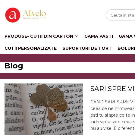
Produse- CUTII DIN CARTON
BOLURI SI PAHARE DIN CARTON
CUTII PANETTONE
BOLURI
PRODUSE- CUTII DIN CARTON
GAMA PASTI
GAMA 
CUTII COS CADOU
PAHARE CARTON
CUTII PERSONALIZATE
SUPORTURI DE TORT
BOLURI
CUTII CU FEREASTRA
DANTELATA
Blog
CUTII DESCHISE CU FEREASTRA
DANTELATA SI TAVITA
CUTII PENTRU MACARONS CU
FEREASTRA DANTELATA
SARI SPRE V
CUTII TORT/MINITORTULETE CU
FEREASTRA DANTELATA
CAND SARI SPRE VISUL 
CUTII CU FEREASTRA PENTRU
ceea ce ne motiveaza,
MINI-PRAJITURI
esti tu si spre ce te 
CUTII CU MANER PENTRU
indreapta spre ceva s
PRAJITURI/ TORTURI
nu au vise. E diferenta