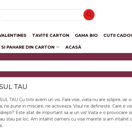
VALENTINES
TAVITE CARTON
GAMA BIO
CUTII CADO
 SI PAHARE DIN CARTON
ACASĂ
ISUL TAU
TAU Cu totii avem un vis. Fara vise, viata nu are sclipire, iar vis
 ne pune in miscare, ne activeaza. Visul ne defineste. Care e vis
indrepti? Este atat de important sa ai un vis! Viata e o provocare si 
au stau pe loc. Am intalnit oameni cu vise marete si am intalnit
...