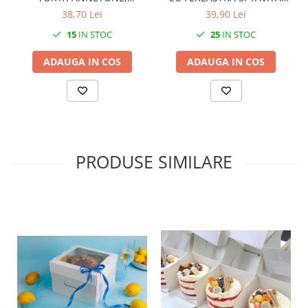
23X23X15 CM, SET 5 BUC
COD SB6F- ALB, SET 5 BUC
38,70 Lei
39,90 Lei
15
IN STOC
25
IN STOC
ADAUGA IN COS
ADAUGA IN COS
PRODUSE SIMILARE