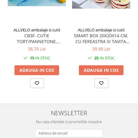
ALLVELO ambalaje si cutii
ALLVELO ambalaje si cutii
CB3F- CUTIE
SMART BOX 20X20X14 CM,
TORT/PANNETONE,
CU FEREASTRA SI TAVITA,
23X23X15 CM, SET 5 BUC
COD SB6F- ALB, SET 5 BUC
38,70 Lei
39,90 Lei
15
IN STOC
25
IN STOC
ADAUGA IN COS
ADAUGA IN COS
NEWSLETTER
Nu rata ofertele si promotiile noastre