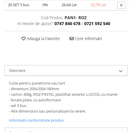
+
20
SET 5 buc
-9%
26,64 Lei
52,70 Lei
MACARONS
CUTII MICI CU PANGLICA SI SERTAR
Cod Produs:
PAN1- ROZ
PENTRU MACARONS
Ai nevoie de ajutor?
0747 840 678
/
0721 592 540
CUTII MICI PENTRU 2-10
MACARONS
Adauga la Favorite
Cere informatii
CUTII PENTRU 5-6 MACARONS CU
FEREASTRA DANTELATA
CUTII PENTRU PRALINE CU FUNDITA
CUTII PRALINE CU SEPARATOR
CUTII PENTRU MARTURII
Descriere
CUTII CU FEREASTRA PENTRU
Cutie pentru panettone sau tort
MARTURII
- dimeniuni 200x200x180mm
CUTII CU MANER
- carton 300g, ROZ PASTEL plastifiat exterior LUCIOS, cu maner
CUTII CU PANGLICA
- livrate plate, cu autoformare
- set 5 buc.
CUTII FARA FEREASTRA PENTRU
- Alte dimensiuni sau personalizare la cerere.
MARTURII
CUTII FUND + CAPAC
Informatii conformitate produs
CUTII PENTRU BOMBOANE,