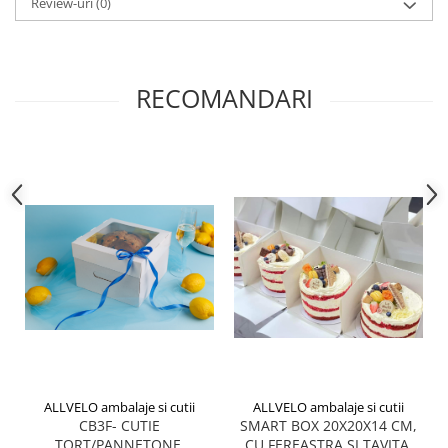
Review-uri
(0)
DRAJEURI
CUTII TIP CUB PENTRU MARTURII
CUTII PENTRU OUA/FIGURINE DE
CIOCOLATA
RECOMANDARI
CUTII TABLETE PENTRU CIOCOLATA
PAHARE DIN CARTON
PUNGI DIN CARTON PENTRU
CADOU
SMART-BOX: CUTII INALTE PENTRU
PRAJITURI, CU TAVITA INCLUSA
CUTII INALTE CU FEREASTRA
PENTRU PRAJITURI
CUTII INALTE FARA FEREASTRA
PENTRU MINIPRAJITURI
SUPORTURI PENTRU PRAJITURI
TAVITE CARTON
ALLVELO ambalaje si cutii
ALLVELO ambalaje si cutii
CB3F- CUTIE
SMART BOX 20X20X14 CM,
TAVITE PENTRU PRAJITURI SI
TORT/PANNETONE,
CU FEREASTRA SI TAVITA,
TORTURI