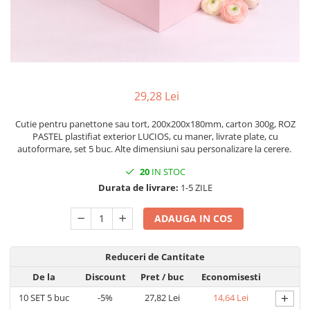
CUTII DE TORT CU FEREASTRA
CUTII DE TORT FARA FEREASTRA
CUTII DESCHISE CU FEREASTRA
CUTII DESCHISE FARA FEREASTRA
29,28 Lei
CUTII FARA FEREASTRA PENTRU
MINI-PRAJITURI
Cutie pentru panettone sau tort, 200x200x180mm, carton 300g, ROZ
CUTII JOASE PENTRU TURTA-
PASTEL plastifiat exterior LUCIOS, cu maner, livrate plate, cu
DULCE/FURSECURI
autoformare, set 5 buc. Alte dimensiuni sau personalizare la cerere.
CUTII PENTRU BRIOSE
20
IN STOC
CUTII PENTRU COZONACI SI
Durata de livrare:
1-5 ZILE
RULADE
ADAUGA IN COS
CUTII PENTRU MACARONS SI
PRALINE
Reduceri de Cantitate
CUTII CU SERTAR PENTRU PRALINE
CUTII CU SERTAR SI INSERT PENTRU
De la
Discount
Pret
/ buc
Economisesti
4 PRALINE
+
10
SET 5 buc
-5%
27,82 Lei
14,64 Lei
CUTII MEDII SI MARI PENTRU 10-40