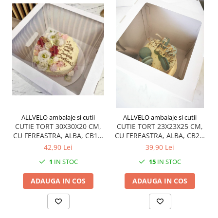
ALLVELO ambalaje si cutii
ALLVELO ambalaje si cutii
CUTIE TORT 30X30X20 CM,
CUTIE TORT 23X23X25 CM,
CU FEREASTRA, ALBA, CB1F-
CU FEREASTRA, ALBA, CB2F-
ALB, SET 5 BUC
ALB, SET 5 BUC
42,90 Lei
39,90 Lei
1
IN STOC
15
IN STOC
ADAUGA IN COS
ADAUGA IN COS