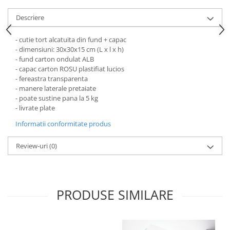
DRAJEURI
CUTII TIP CUB PENTRU MARTURII
Descriere
CUTII PENTRU OUA/FIGURINE DE
CIOCOLATA
- cutie tort alcatuita din fund + capac
- dimensiuni: 30x30x15 cm (L x l x h)
CUTII TABLETE PENTRU CIOCOLATA
- fund carton ondulat ALB
- capac carton ROSU plastifiat lucios
PAHARE DIN CARTON
- fereastra transparenta
PUNGI DIN CARTON PENTRU
- manere laterale pretaiate
CADOU
- poate sustine pana la 5 kg
- livrate plate
SMART-BOX: CUTII INALTE PENTRU
PRAJITURI, CU TAVITA INCLUSA
Informatii conformitate produs
CUTII INALTE CU FEREASTRA
Review-uri
(0)
PENTRU PRAJITURI
CUTII INALTE FARA FEREASTRA
PENTRU MINIPRAJITURI
SUPORTURI PENTRU PRAJITURI
PRODUSE SIMILARE
TAVITE CARTON
TAVITE PENTRU PRAJITURI SI
TORTURI