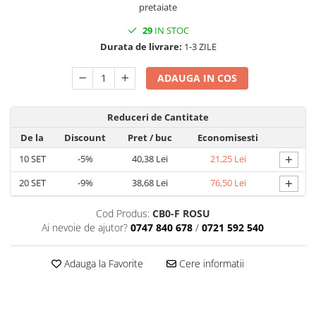
pretaiate
MACARONS
CUTII MICI CU PANGLICA SI SERTAR
29
IN STOC
PENTRU MACARONS
Durata de livrare:
1-3 ZILE
CUTII MICI PENTRU 2-10
MACARONS
ADAUGA IN COS
CUTII PENTRU 5-6 MACARONS CU
FEREASTRA DANTELATA
Reduceri de Cantitate
CUTII PENTRU PRALINE CU FUNDITA
De la
Discount
Pret
/ buc
Economisesti
CUTII PRALINE CU SEPARATOR
+
10
SET
-5%
40,38 Lei
21,25 Lei
CUTII PENTRU MARTURII
+
20
SET
-9%
38,68 Lei
76,50 Lei
CUTII CU FEREASTRA PENTRU
MARTURII
Cod Produs:
CB0-F ROSU
CUTII CU MANER
Ai nevoie de ajutor?
0747 840 678
/
0721 592 540
CUTII CU PANGLICA
CUTII FARA FEREASTRA PENTRU
Adauga la Favorite
Cere informatii
MARTURII
CUTII FUND + CAPAC
CUTII PENTRU BOMBOANE,