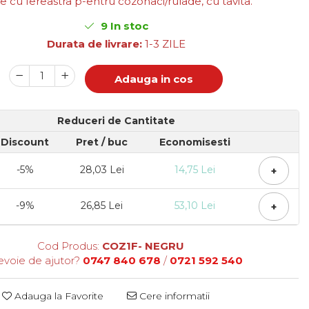
e cu fereastra p-entru cozonaci/rulade, cu tavita.
9
In stoc
Durata de livrare:
1-3 ZILE
Adauga in cos
Reduceri de Cantitate
Discount
Pret
/ buc
Economisesti
-5%
28,03 Lei
14,75 Lei
+
-9%
26,85 Lei
53,10 Lei
+
Cod Produs:
COZ1F- NEGRU
evoie de ajutor?
0747 840 678
/
0721 592 540
Adauga la Favorite
Cere informatii