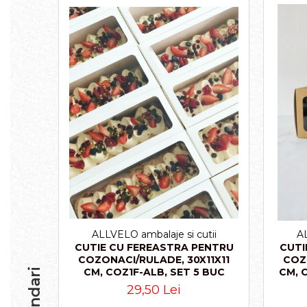
CUTII TIP CUB PENTRU MARTURII
CUTII PENTRU OUA/FIGURINE DE
CIOCOLATA
CUTII TABLETE PENTRU
CIOCOLATA
PAHARE DIN CARTON
PUNGI DIN CARTON PENTRU
CADOU
SMART-BOX: CUTII INALTE
PENTRU PRAJITURI, CU TAVITA
INCLUSA
CUTII INALTE CU FEREASTRA PENTRU
PRAJITURI
CUTII INALTE FARA FEREASTRA
PENTRU MINIPRAJITURI
ALLVELO ambalaje si cutii
AL
SUPORTURI PENTRU PRAJITURI
CUTIE CU FEREASTRA PENTRU
CUTI
COZONACI/RULADE, 30X11X11
COZ
TAVITE CARTON
CM, COZ1F-ALB, SET 5 BUC
CM, 
TAVITE PENTRU PRAJITURI SI
29,50 Lei
TORTURI