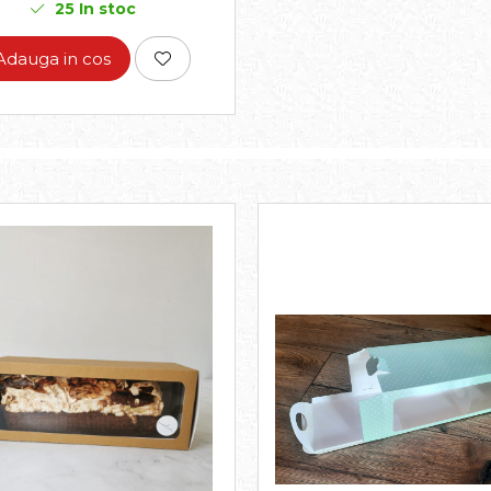
25
In stoc
Adauga in cos