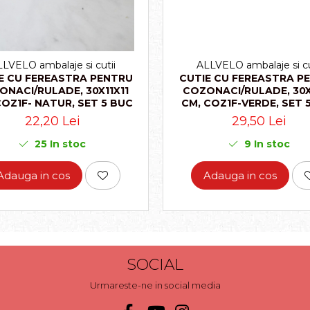
LVELO ambalaje si cutii
ALLVELO ambalaje si cu
E CU FEREASTRA PENTRU
CUTIE CU FEREASTRA P
ONACI/RULADE, 30X11X11
COZONACI/RULADE, 30X
COZ1F- NATUR, SET 5 BUC
CM, COZ1F-VERDE, SET 
22,20 Lei
29,50 Lei
25
In stoc
9
In stoc
Adauga in cos
Adauga in cos
SOCIAL
Urmareste-ne in social media