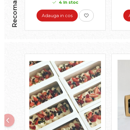
Recomandari
4
In stoc
Adauga in cos