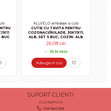
tii
ALLVELO ambalaje si cutii
A
ENTRU
CUTIE CU TAVITA PENTRU
CUTI
11X11
COZONACI/RULADE, 30X11X11,
COZO
5 BUC
ALB, SET 5 BUC, COZ1N- ALB
C
26,08 Lei
10
In stoc
Adauga in cos
SUPORT CLIENTI
CLUJ-NAPOCA
0747 840 678