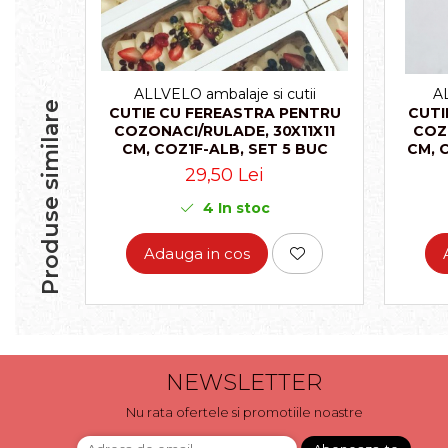
ALLVELO ambalaje si cutii
AL
Produse similare
CUTIE CU FEREASTRA PENTRU
CUTI
COZONACI/RULADE, 30X11X11
COZ
CM, COZ1F-ALB, SET 5 BUC
CM, 
29,50 Lei
4
In stoc
Adauga in cos
NEWSLETTER
Nu rata ofertele si promotiile noastre