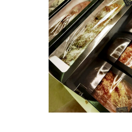
CUTII DE TORT SMART-CAKE
BOX
CUTII DE TORT CU FEREASTRA
CUTII DE TORT FARA FEREASTRA
CUTII DESCHISE CU FEREASTRA
CUTII DESCHISE FARA
FEREASTRA
CUTII FARA FEREASTRA PENTRU
MINI-PRAJITURI
CUTII JOASE PENTRU TURTA-
DULCE/FURSECURI
CUTII PENTRU BRIOSE
CUTII PENTRU COZONACI SI
RULADE
CUTII PENTRU MACARONS SI
PRALINE
CUTII CU SERTAR PENTRU PRALINE
CUTII CU SERTAR SI INSERT PENTRU