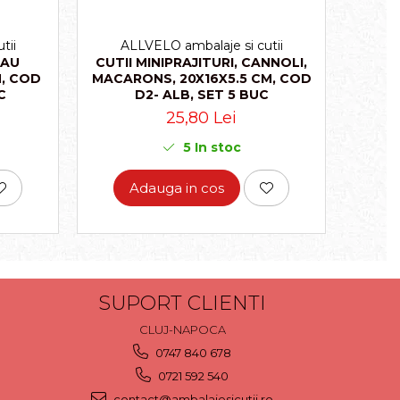
tii
ALLVELO ambalaje si cutii
A
SAU
CUTII MINIPRAJITURI, CANNOLI,
, COD
MACARONS, 20X16X5.5 CM, COD
MACAR
C
D2- ALB, SET 5 BUC
CO
25,80 Lei
5
In stoc
Adauga in cos
SUPORT CLIENTI
CLUJ-NAPOCA
0747 840 678
0721 592 540
contact@ambalajesicutii.ro