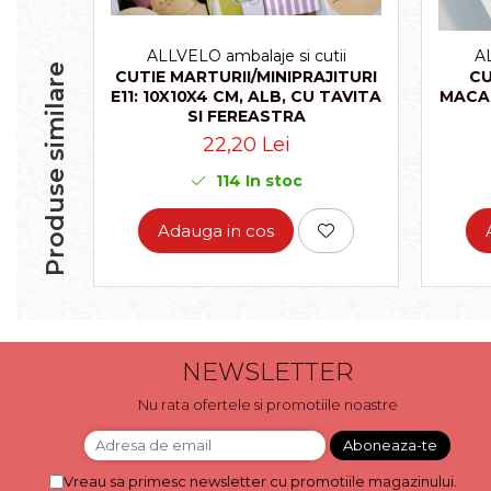
ALLVELO ambalaje si cutii
AL
Produse similare
CUTIE MARTURII/MINIPRAJITURI
CU
E11: 10X10X4 CM, ALB, CU TAVITA
MACAR
SI FEREASTRA
22,20 Lei
114
In stoc
Adauga in cos
NEWSLETTER
Nu rata ofertele si promotiile noastre
Vreau sa primesc newsletter cu promotiile magazinului.