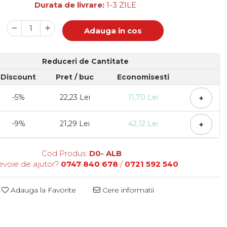
Durata de livrare:
1-3 ZILE
Adauga in cos
Reduceri de Cantitate
Discount
Pret
/ buc
Economisesti
-5%
22,23 Lei
11,70 Lei
+
-9%
21,29 Lei
42,12 Lei
+
Cod Produs:
D0- ALB
evoie de ajutor?
0747 840 678
/
0721 592 540
Adauga la Favorite
Cere informatii