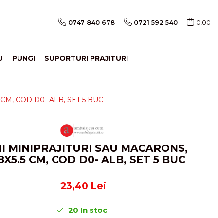
0747 840 678
0721 592 540
0,00
U
PUNGI
SUPORTURI PRAJITURI
CM, COD D0- ALB, SET 5 BUC
II MINIPRAJITURI SAU MACARONS,
8X5.5 CM, COD D0- ALB, SET 5 BUC
23,40 Lei
20
In stoc