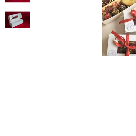
CUTII DE TORT SMART-CAKE
BOX
CUTII DE TORT CU FEREASTRA
CUTII DE TORT FARA FEREASTRA
CUTII DESCHISE CU FEREASTRA
CUTII DESCHISE FARA
FEREASTRA
CUTII FARA FEREASTRA PENTRU
MINI-PRAJITURI
CUTII JOASE PENTRU TURTA-
DULCE/FURSECURI
CUTII PENTRU BRIOSE
CUTII PENTRU COZONACI SI
RULADE
CUTII PENTRU MACARONS SI
PRALINE
CUTII CU SERTAR PENTRU PRALINE
CUTII CU SERTAR SI INSERT PENTRU