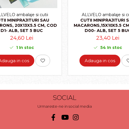
LVELO ambalaje si cutii
ALLVELO ambalaje si cu
TII MINIPRAJITURI SAU
CUTII MINIPRAJITURI 
ONS, 20X13X5.5 CM, COD
MACARONS,15X10X5.5 CM
D1- ALB, SET 5 BUC
D00- ALB, SET 5 BU
24,60 Lei
23,40 Lei
1
In stoc
54
In stoc
Adauga in cos
Adauga in cos
SOCIAL
Urmareste-ne in social media