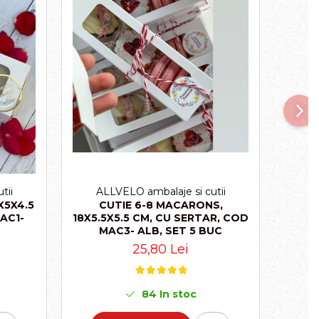
tii
ALLVELO ambalaje si cutii
A
X5X4.5
CUTIE 6-8 MACARONS,
C
AC1-
18X5.5X5.5 CM, CU SERTAR, COD
26X5
MAC3- ALB, SET 5 BUC
M
25,80 Lei
84
In stoc