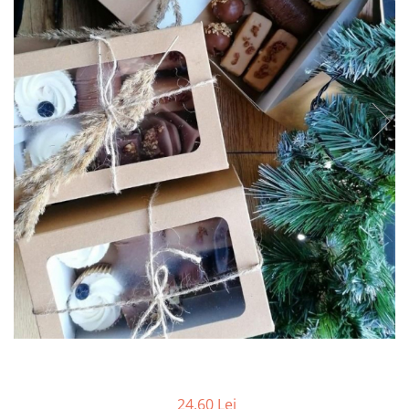
CUTII DE TORT CU FEREASTRA
CUTII DE TORT FARA FEREASTRA
CUTII DESCHISE CU FEREASTRA
CUTII DESCHISE FARA FEREASTRA
CUTII FARA FEREASTRA PENTRU
MINI-PRAJITURI
CUTII JOASE PENTRU TURTA-
DULCE/FURSECURI
CUTII PENTRU BRIOSE
CUTII PENTRU COZONACI SI
RULADE
CUTII PENTRU MACARONS SI
PRALINE
CUTII CU SERTAR PENTRU PRALINE
CUTII CU SERTAR SI INSERT PENTRU
4 PRALINE
24,60 Lei
CUTII MEDII SI MARI PENTRU 10-40