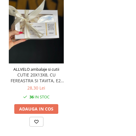
ALLVELO ambalaje si cutii
CUTIE 20X13X8, CU
FEREASTRA SI TAVITA, E2-
TAV- ALB, SET 5 BUC
28,30 Lei
36
IN STOC
ADAUGA IN COS