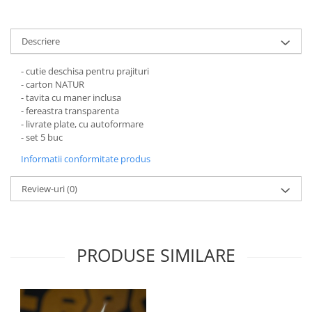
DRAJEURI
CUTII TIP CUB PENTRU MARTURII
CUTII PENTRU OUA/FIGURINE DE
Descriere
CIOCOLATA
- cutie deschisa pentru prajituri
CUTII TABLETE PENTRU CIOCOLATA
- carton NATUR
PAHARE DIN CARTON
- tavita cu maner inclusa
- fereastra transparenta
PUNGI DIN CARTON PENTRU
- livrate plate, cu autoformare
CADOU
- set 5 buc
SMART-BOX: CUTII INALTE PENTRU
Informatii conformitate produs
PRAJITURI, CU TAVITA INCLUSA
Review-uri
(0)
CUTII INALTE CU FEREASTRA
PENTRU PRAJITURI
CUTII INALTE FARA FEREASTRA
PENTRU MINIPRAJITURI
PRODUSE SIMILARE
SUPORTURI PENTRU PRAJITURI
TAVITE CARTON
TAVITE PENTRU PRAJITURI SI
TORTURI