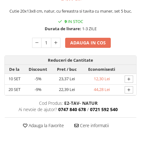
MACARONS
Cutie 20x13x8 cm, natur, cu fereastra si tavita cu maner, set 5 buc.
CUTII MICI CU PANGLICA SI SERTAR
PENTRU MACARONS
9
IN STOC
CUTII MICI PENTRU 2-10
Durata de livrare:
1-3 ZILE
MACARONS
CUTII PENTRU 5-6 MACARONS CU
ADAUGA IN COS
FEREASTRA DANTELATA
CUTII PENTRU PRALINE CU FUNDITA
Reduceri de Cantitate
CUTII PRALINE CU SEPARATOR
De la
Discount
Pret
/ buc
Economisesti
CUTII PENTRU MARTURII
+
10
SET
-5%
23,37 Lei
12,30 Lei
CUTII CU FEREASTRA PENTRU
+
MARTURII
20
SET
-9%
22,39 Lei
44,28 Lei
CUTII CU MANER
Cod Produs:
E2-TAV- NATUR
CUTII CU PANGLICA
Ai nevoie de ajutor?
0747 840 678
/
0721 592 540
CUTII FARA FEREASTRA PENTRU
MARTURII
Adauga la Favorite
Cere informatii
CUTII FUND + CAPAC
CUTII PENTRU BOMBOANE,