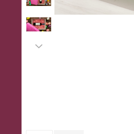
CUTII DE TORT CU FEREASTRA
CUTII DE TORT FARA FEREASTRA
CUTII DESCHISE CU FEREASTRA
CUTII DESCHISE FARA FEREASTRA
CUTII FARA FEREASTRA PENTRU
MINI-PRAJITURI
CUTII JOASE PENTRU TURTA-
DULCE/FURSECURI
CUTII PENTRU BRIOSE
CUTII PENTRU COZONACI SI
RULADE
CUTII PENTRU MACARONS SI
PRALINE
CUTII CU SERTAR PENTRU PRALINE
CUTII CU SERTAR SI INSERT PENTRU
4 PRALINE
CUTII MEDII SI MARI PENTRU 10-40