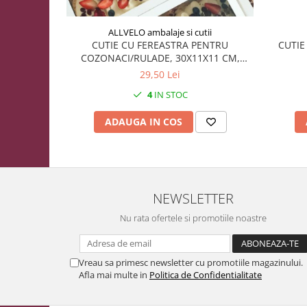
ALLVELO ambalaje si cutii
CUTIE CU FEREASTRA PENTRU
CUTIE
COZONACI/RULADE, 30X11X11 CM,
COZ1F-ALB, SET 5 BUC
29,50 Lei
4
IN STOC
ADAUGA IN COS
NEWSLETTER
Nu rata ofertele si promotiile noastre
Vreau sa primesc newsletter cu promotiile magazinului.
Afla mai multe in
Politica de Confidentialitate