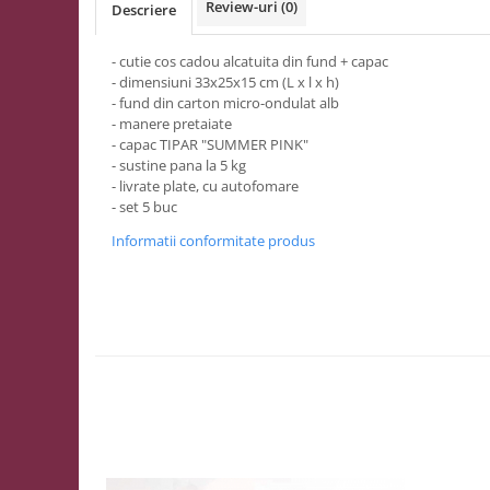
Review-uri
(0)
Descriere
MACARONS
CUTII MICI CU PANGLICA SI SERTAR
- cutie cos cadou alcatuita din fund + capac
PENTRU MACARONS
- dimensiuni 33x25x15 cm (L x l x h)
CUTII MICI PENTRU 2-10
- fund din carton micro-ondulat alb
MACARONS
- manere pretaiate
- capac TIPAR "SUMMER PINK"
CUTII PENTRU 5-6 MACARONS CU
- sustine pana la 5 kg
FEREASTRA DANTELATA
- livrate plate, cu autofomare
CUTII PENTRU PRALINE CU FUNDITA
- set 5 buc
CUTII PRALINE CU SEPARATOR
Informatii conformitate produs
CUTII PENTRU MARTURII
CUTII CU FEREASTRA PENTRU
MARTURII
CUTII CU MANER
CUTII CU PANGLICA
CUTII FARA FEREASTRA PENTRU
MARTURII
CUTII FUND + CAPAC
CUTII PENTRU BOMBOANE,