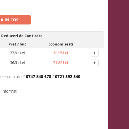
A IN COS
Reduceri de Cantitate
Pret
/ buc
Economisesti
+
37,91 Lei
19,95 Lei
+
36,31 Lei
71,82 Lei
voie de ajutor?
0747 840 678
/
0721 592 540
informatii