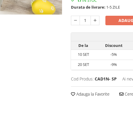
17
IN STOC
Durata de livrare:
1-5 ZILE
ADAUG
De la
Discount
10
SET
-5%
20
SET
-9%
Cod Produs:
CAD1N- SP
Ai ne
Adauga la Favorite
Cere 