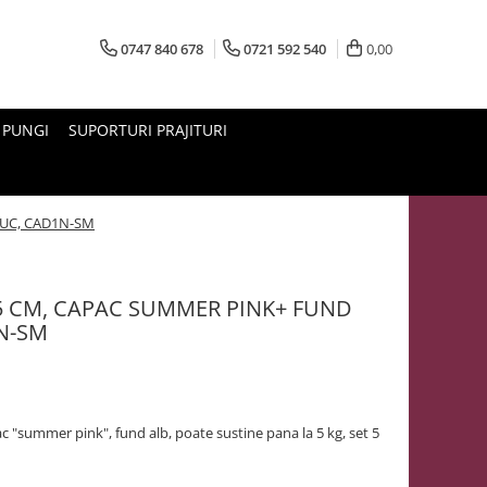
0747 840 678
0721 592 540
0,00
PUNGI
SUPORTURI PRAJITURI
BUC, CAD1N-SM
 CM, CAPAC SUMMER PINK+ FUND
1N-SM
 "summer pink", fund alb, poate sustine pana la 5 kg, set 5