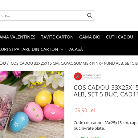
AMA VALENTINES
TAVITE CARTON
GAMA BIO
CUTII CADOU
URI SI PAHARE DIN CARTON
ACASĂ
DOU /
COS CADOU 33X25X15 CM, CAPAC SUMMER PINK+ FUND ALB, SET 5 
COS CADOU 33X25X15
ALB, SET 5 BUC, CAD
39,90 Lei
Cutie cos cadou, 33x25x15 cm, capac
buc, livrate plate.