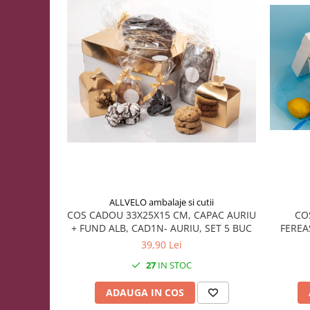
DRAJEURI
CUTII TIP CUB PENTRU MARTURII
CUTII PENTRU OUA/FIGURINE DE
CIOCOLATA
CUTII TABLETE PENTRU CIOCOLATA
PAHARE DIN CARTON
PUNGI DIN CARTON PENTRU
CADOU
SMART-BOX: CUTII INALTE PENTRU
PRAJITURI, CU TAVITA INCLUSA
CUTII INALTE CU FEREASTRA
ALLVELO ambalaje si cutii
PENTRU PRAJITURI
COS CADOU 33X25X15 CM, CAPAC AURIU
CO
CUTII INALTE FARA FEREASTRA
+ FUND ALB, CAD1N- AURIU, SET 5 BUC
FEREA
PENTRU MINIPRAJITURI
39,90 Lei
SUPORTURI PENTRU PRAJITURI
27
IN STOC
TAVITE CARTON
ADAUGA IN COS
TAVITE PENTRU PRAJITURI SI
TORTURI