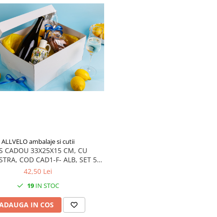
ALLVELO ambalaje si cutii
S CADOU 33X25X15 CM, CU
STRA, COD CAD1-F- ALB, SET 5
BUC
42,50 Lei
19
IN STOC
ADAUGA IN COS