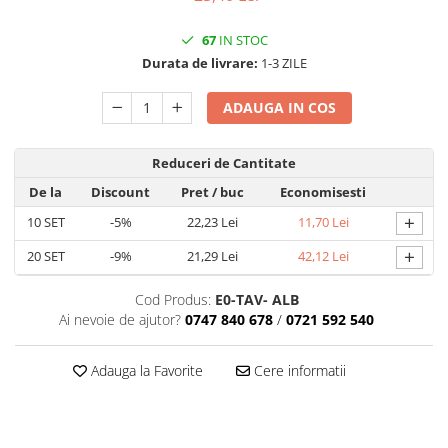
MACARONS
67
IN STOC
CUTII MICI CU PANGLICA SI SERTAR
PENTRU MACARONS
Durata de livrare:
1-3 ZILE
CUTII MICI PENTRU 2-10
ADAUGA IN COS
MACARONS
CUTII PENTRU 5-6 MACARONS CU
FEREASTRA DANTELATA
Reduceri de Cantitate
CUTII PENTRU PRALINE CU FUNDITA
De la
Discount
Pret
/ buc
Economisesti
CUTII PRALINE CU SEPARATOR
+
10
SET
-5%
22,23 Lei
11,70 Lei
CUTII PENTRU MARTURII
+
20
SET
-9%
21,29 Lei
42,12 Lei
CUTII CU FEREASTRA PENTRU
MARTURII
Cod Produs:
E0-TAV- ALB
CUTII CU MANER
Ai nevoie de ajutor?
0747 840 678
/
0721 592 540
CUTII CU PANGLICA
CUTII FARA FEREASTRA PENTRU
Adauga la Favorite
Cere informatii
MARTURII
CUTII FUND + CAPAC
CUTII PENTRU BOMBOANE,