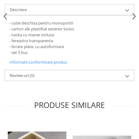
DRAJEURI
CUTII TIP CUB PENTRU MARTURII
Descriere
CUTII PENTRU OUA/FIGURINE DE
- cutie deschisa pentru monoportii
CIOCOLATA
- carton alb plastifiat exterior lucios
CUTII TABLETE PENTRU CIOCOLATA
- tavita cu maner inclusa
- fereastra transparenta
PAHARE DIN CARTON
- livrate plate, cu autoformare
- set 5 buc
PUNGI DIN CARTON PENTRU
CADOU
Informatii conformitate produs
SMART-BOX: CUTII INALTE PENTRU
PRAJITURI, CU TAVITA INCLUSA
Review-uri
(0)
CUTII INALTE CU FEREASTRA
PENTRU PRAJITURI
CUTII INALTE FARA FEREASTRA
PRODUSE SIMILARE
PENTRU MINIPRAJITURI
SUPORTURI PENTRU PRAJITURI
TAVITE CARTON
TAVITE PENTRU PRAJITURI SI
TORTURI