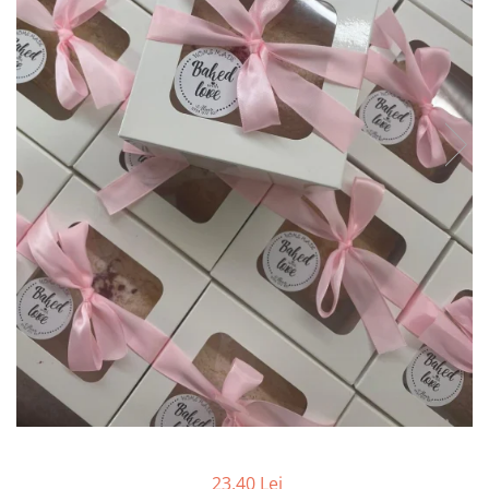
CUTII DE TORT CU FEREASTRA
CUTII DE TORT FARA FEREASTRA
CUTII DESCHISE CU FEREASTRA
CUTII DESCHISE FARA FEREASTRA
CUTII FARA FEREASTRA PENTRU
MINI-PRAJITURI
CUTII JOASE PENTRU TURTA-
DULCE/FURSECURI
CUTII PENTRU BRIOSE
CUTII PENTRU COZONACI SI
RULADE
CUTII PENTRU MACARONS SI
PRALINE
CUTII CU SERTAR PENTRU PRALINE
CUTII CU SERTAR SI INSERT PENTRU
4 PRALINE
23,40 Lei
CUTII MEDII SI MARI PENTRU 10-40