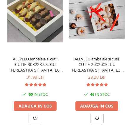
ALLVELO ambalaje si cutii
ALLVELO ambalaje si cutii
CUTIE 30X22X7.5, CU
CUTIE 20X20X5, CU
FEREASTRA SI TAVITA, E6
FEREASTRA SI TAVITA, E3-
TAV- ALB, SET 5 BUC
TAV- ALB, SET 5 BUC
31,99 Lei
28,30 Lei
60
IN STOC
46
IN STOC
ADAUGA IN COS
ADAUGA IN COS